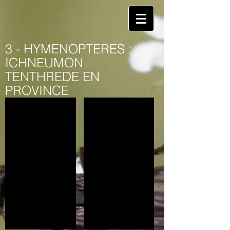
3 - HYMENOPTERES :
ICHNEUMON
TENTHREDE EN
PROVINCE
Arge ochropus - Gîte Retz
Therion circumflexum - Savigny 21