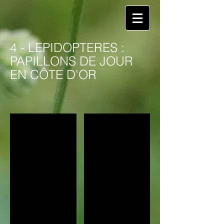
4 - LEPIDOPTERES :
PAPILLONS DE JOUR
EN CÔTE D'OR
Callophrys rubi - Savigny le Sec 21
Satyrium ellicis - Savigny le sec 21