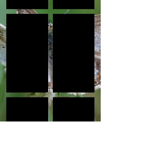
Satyrium esculi - Savigny le Sec 21
Satyrium spini - Savigny le Sec 21
Cyaniris semiargus ? - Savigny le Sec 21
Plebejus argyrognomon - Savigny le Sec 2